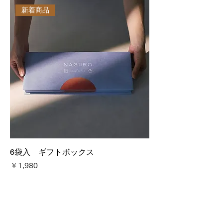
新着商品
6袋入 ギフトボックス
価格
￥1,980
NAGIIRO -凪色-