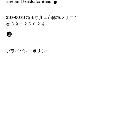
contact@rokkaku-decaf.jp
332-0023
埼玉県川口市飯塚２丁目１
番３９ー２６０２号
プライバシーポリシー
アクセシビリティステートメント
配送ポリシー
利用規約
返金ポリシー
特定商取引法に基づく表記
お問い合わせ